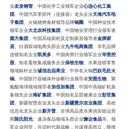
业
友发钢管
、中国化学工业领军企业
心连心化工集
团
、中国汽车零部件（连接器）龙头企业
天海汽车电
子集团
、火锅烧烤食材领导品牌
锅圈
、中国种业技术
领军企业
大北农科技集团
、中国物业管理行业领军者
圆方集团
、中国高端厨柜及定制家居领导者
金牌家
居
、白酒双域电商头部企业
九牛电商集团
、羊乳品牌
连锁知名企业
凯美多
、中国肉类行业领军企业
华昱控
股
、知名畜牧集成服务企业
保牧生物
、水果连锁零售
领域标杆企业
诚信志远果业
、中华名火锅
巴奴毛肚火
锅
、中国医疗器械体外诊断行业领导者
安图生物
、聚
氨酯海绵领域领导者
加佰加集团
、中国中高端矿机装
备领先企业
南矿集团
、中国知名足部健康企业
彭世集
团
、新疆智慧农业龙头企业
新疆慧尔农业集团
、高校
信息化龙头企业
新开普
、全球高品质水果供应链运营
商
陈氏阳光
、速冻食品领域头部企业
慷达食品
等。领
军企业同堂，共话时代新战略，共谋择高而立，降维