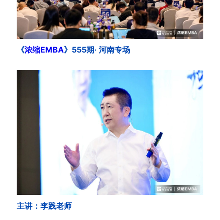
《
浓缩EMBA
》555期· 河南专场
主讲：李践老师