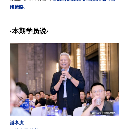
维策略。
·本期学员说·
潘孝贞