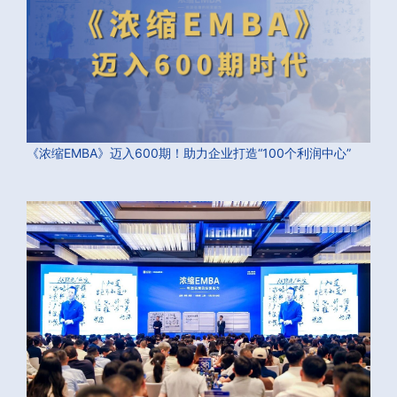
《浓缩EMBA》迈入600期！助力企业打造“100个利润中心”