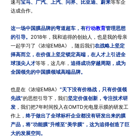
速与
宝马、广汽、上汽、问界、比亚迪、蔚来
等车企
达成合作。
这一场中国膜品牌的弯道超车，有
行动教育
管理思想
的引导。
2018年，我和追得的创始人，也是我的母亲
一起学习了《浓缩EMBA》，随后我们
在战略上坚定
择高而立，在价值上坚定锁定高端，在人才上引进全
球顶尖人才
等等，这几年，
追得成功穿越周期，成为
全国领先的中国膜领域高端品牌。
也是在《浓缩EMBA》
“天下没有价格战，只有价值领
先战”
的思想引导下，我们
坚定价值创新，专注技术研
发
，我们把7年时间投入在OMTD光电显示膜的研发工
作上，
终于做出了全球标杆企业都没有研发出来的膜
产品，将“功能膜”升维至“美学膜”，这为追得创造了巨
大的发展空间。