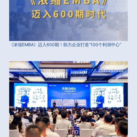
《浓缩EMBA》迈入600期！助力企业打造“100个利润中心”