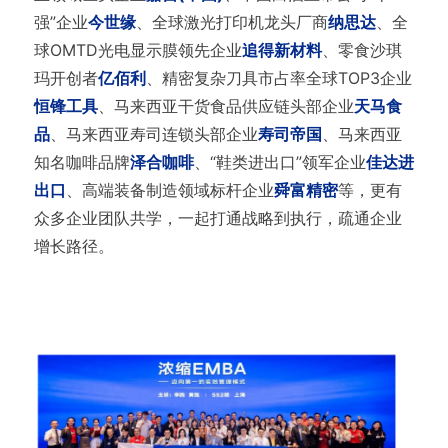
强”企业
今世缘
、全球激光打印机龙头厂商
纳思达
、全
球OMTD光电显示膜领先企业
追得新材料
、零食沙琪
玛开创者
亿佰利
、精密复杂刀具市占率全球TOP3企业
恒锋工具
、马来西亚干货食品供应链头部企业
天马食
品
、马来西亚寿司连锁头部企业
寿司帝国
、马来西亚
知名咖啡品牌
泽合咖啡
、“鞋类进出口”领军企业
佳达进
出口
、高端装备制造领域标杆企业
舜富精密
等，更有
众多企业团队共学，一起打通战略到执行，疏通企业
增长路径。