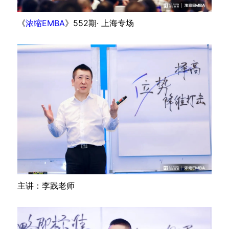
《
浓缩EMBA
》552期· 上海专场
主讲：李践老师