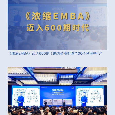
《浓缩EMBA》迈入600期！助力企业打造“100个利润中心”