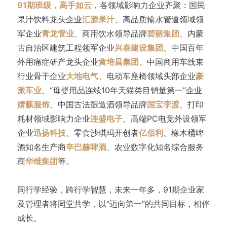
91期班级，高手如云
，各领域影响力企业齐聚：国民
果汁饮料龙头企业
汇源果汁
、高品质输水管道领域领
军企业
青龙管业
、商用饮水领导品牌
碧丽集团
、内蒙
古自治区建筑工程领军企业
兴泰建设集团
、中国百年
外用痛症研产龙头企业
黄培昌集团
、中国商用车线束
行业骨干企业
大地电气
、电动车座椅领域头部企业
豪
派车业
、“母婴用品连续10年天猫类目销量第一”企业
婧麒服饰
、中国古法酿造酒领导品牌
国宝李渡
、打印
耗材领域影响力企业
连盛电子
、高端PC电竞外设领军
企业
迅扬科技
、零食沙琪玛开创者
亿佰利
、橡木桶啤
酒知名生产商
辛巴赫啤酒
、农业数字化知名综合服务
商
华维集团
等。
同行学经验，跨行学智慧，未来一年多，91期企业家
及管理者将同堂共学，以“迈向第一”的共同目标，相伴
成长。