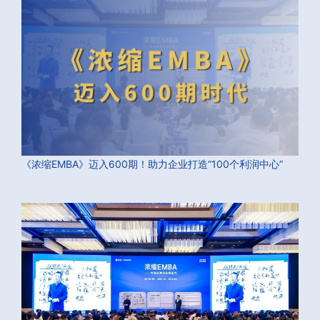
《浓缩EMBA》迈入600期！助力企业打造“100个利润中心”