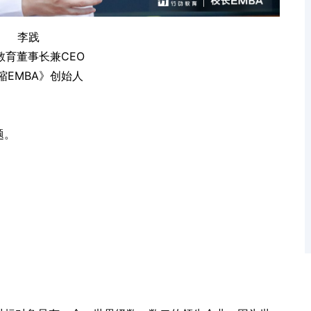
李践
教育
董事长兼CEO
缩EMBA
》创始人
题。