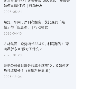
改写夕阳行业！逆势开出1000家店，星聚会
如何重做KTV?｜行动校友
2026-05-21
短短一年内，净利润翻倍，艾比森的「绝
招」与「组合拳」｜行动校友
2026-04-10
方林集团：逆势增长22.4%，利润翻倍！“家
装界胖东来”做对了什么？
2026-01-20
她把公司做到细分领域全球前10，又如何逆
势持续增长？（日望科技集团 ）
2025-12-04