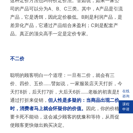
这种定价方法也叫特价定价法。譬如说，如果一家公
司的产品可以分为A、B、C三类。其中，A产品是引流
产品，它是诱饵，因此定价极低。B则是利润产品，是
差异化产品，它通过产品组合来盈利；C则是配套产
品。真正的顶尖高手一定是定价专家。
不二价
聪明的顾客明白一个道理：一旦有二价，就会有三
价、四价、五价……譬如说，一家服装店天天打折，今
在线
天打8折，后天打7折，大后天6折……老板的初衷是想
咨询
通过打折来促销，
但人性是多疑的：当商品出现二价
课程
时，消费者马上就会怀疑你的价值。
因此，你的价格
申请
要卡死不能动，这会减少顾客的犹豫和等待，从而促
使顾客更快做出购买决定。