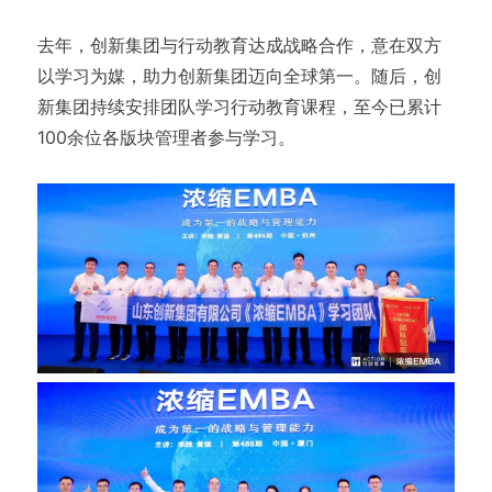
去年，创新集团与行动教育达成战略合作，意在双方
以学习为媒，助力创新集团迈向全球第一。随后，创
新集团持续安排团队学习行动教育课程，至今已累计
100余位各版块管理者参与学习。