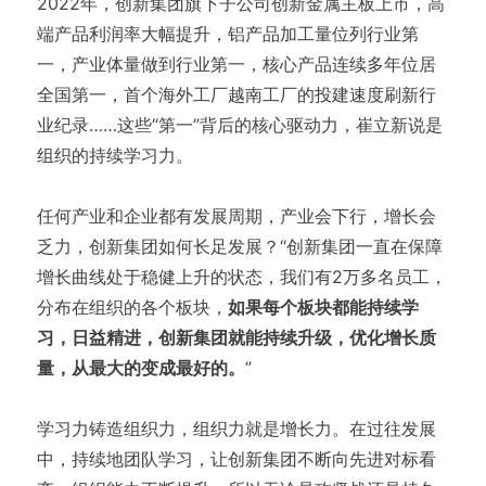
2022年，创新集团旗下子公司创新金属主板上市，高
端产品利润率大幅提升，铝产品加工量位列行业第
一，产业体量做到行业第一，核心产品连续多年位居
全国第一，首个海外工厂越南工厂的投建速度刷新行
业纪录……这些“第一”背后的核心驱动力，崔立新说是
组织的持续学习力。
任何产业和企业都有发展周期，产业会下行，增长会
乏力，创新集团如何长足发展？“创新集团一直在保障
增长曲线处于稳健上升的状态，我们有2万多名员工，
分布在组织的各个板块，
如果每个板块都能持续学
习，日益精进，创新集团就能持续升级，优化增长质
量，从最大的变成最好的。
”
学习力铸造组织力，组织力就是增长力。在过往发展
中，持续地团队学习，让创新集团不断向先进对标看