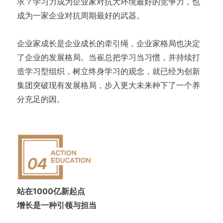
求？学习力成为企业家对抗大环境最好的竞争力，也
成为一家企业对抗周期最好的武器。
企业家成长是企业成长的牵引绳，企业家格局也决定
了企业的发展格局。当崔总把学习当习惯，并持续打
造学习型组织，树立终身学习的观念，就已经为创新
集团突破现有发展格局，步入更大未来种下了一个养
分充足的因。
站在1000亿新起点
增长是一种引领与担当