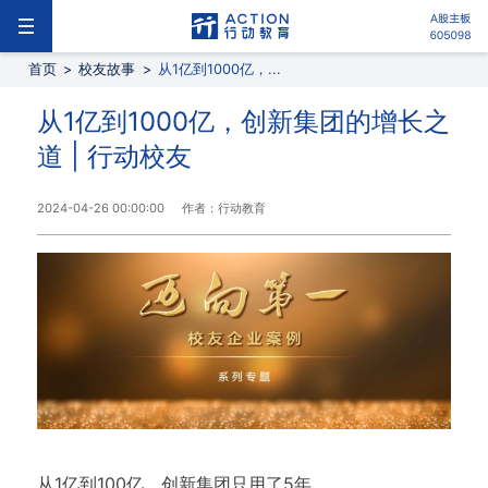
首页
>
校友故事
>
从1亿到1000亿，...
从1亿到1000亿，创新集团的增长之
道 | 行动校友
2024-04-26 00:00:00
作者：行动教育
从1亿到100亿，创新集团只用了5年。