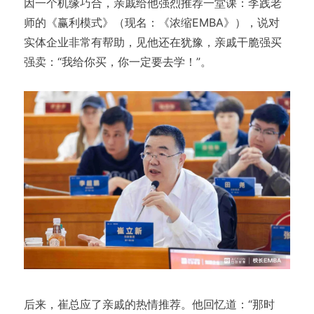
因一个机缘巧合，亲戚给他强烈推荐一堂课：李践老
师的《赢利模式》（现名：《浓缩EMBA》），说对
实体企业非常有帮助，见他还在犹豫，亲戚干脆强买
强卖：“我给你买，你一定要去学！”。
后来，崔总应了亲戚的热情推荐。他回忆道：“那时