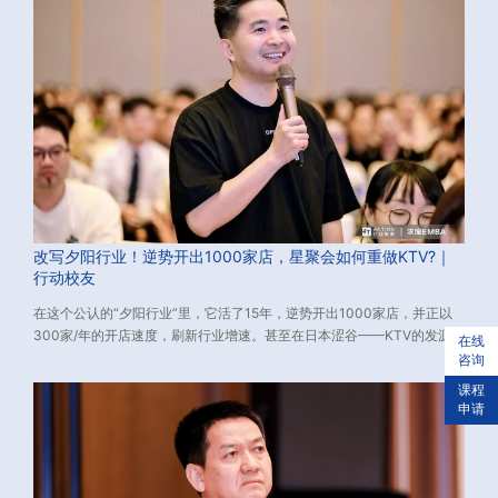
改写夕阳行业！逆势开出1000家店，星聚会如何重做KTV?｜
行动校友
在这个公认的“夕阳行业”里，它活了15年，逆势开出1000家店，并正以
300家/年的开店速度，刷新行业增速。甚至在日本涩谷——KTV的发源
在线
地，给了当地市场一次“降维打击”。
咨询
课程
申请