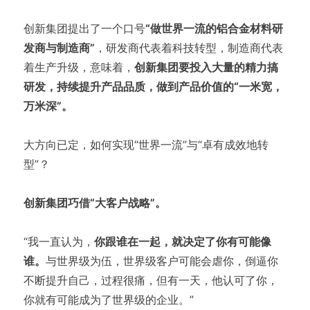
创新集团提出了一个口号
“做世界一流的铝合金材料研
发商与制造商”
，研发商代表着科技转型，制造商代表
着生产升级，意味着，
创新集团要投入大量的精力搞
研发，持续提升产品品质，做到产品价值的“一米宽，
万米深”。
大方向已定，如何实现“世界一流”与“卓有成效地转
型”？
创新集团巧借“大客户战略”。
“我一直认为，
你跟谁在一起，就决定了你有可能像
谁。
与世界级为伍，世界级客户可能会虐你，倒逼你
不断提升自己，过程很痛，但有一天，他认可了你，
你就有可能成为了世界级的企业。”