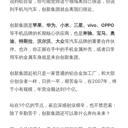
说到铝合金，你可能觉得这个领域离自己很远，但说
到手机与汽车，创新集团就会离我们很近。
创新集团是
苹果、华为、小米、三星、vivo、OPPO
等手机品牌的长期核心供应商，也是
奔驰、宝马、奥
迪、特斯拉、沃尔沃、大众
等汽车品牌的重要合作伙
伴。也许，你正握在手中的手机金属外壳，或者日常
用车的金属车身就是来自创新集团。
创新集团起初只是一家普通的铝合金加工厂，和大部
分创业者一样，日拱一卒，艰苦奋斗，在2007年，终
于小有规模，年营业额达到1个亿。
站在1个亿的节点，崔总深感创业艰辛，也不禁思索：
除了辛勤苦干，创新集团还可以靠什么奔向未来？