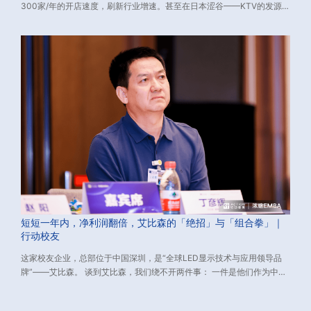
300家/年的开店速度，刷新行业增速。甚至在日本涩谷——KTV的发源
地，给了当地市场一次“降维打击”。
短短一年内，净利润翻倍，艾比森的「绝招」与「组合拳」｜
行动校友
这家校友企业，总部位于中国深圳，是“全球LED显示技术与应用领导品
牌”——艾比森。 谈到艾比森，我们绕不开两件事： 一件是他们作为中国
LED显示出口的长期领跑者，已经连续16年位居中国LED显示单品牌出口
额第一； 一件是2018年-2021年，艾比森耗时3年，领衔中国LED企业胜