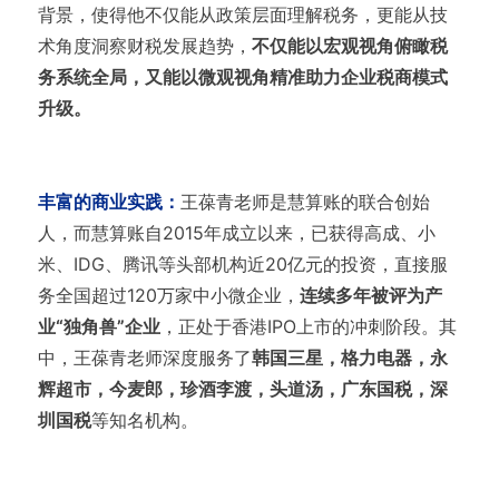
背景，使得他不仅能从政策层面理解税务，更能从技
术角度洞察财税发展趋势，
不仅能以宏观视角俯瞰税
务系统全局，又能以微观视角精准助力企业税商模式
升级。
丰富的商业实践：
王葆青老师是慧算账的联合创始
人，而慧算账自2015年成立以来，已获得高成、小
米、IDG、腾讯等头部机构近20亿元的投资，直接服
务全国超过120万家中小微企业，
连续多年被评为产
业“独角兽”企业
，正处于香港IPO上市的冲刺阶段。其
中，王葆青老师深度服务了
韩国三星，格力电器，永
辉超市，今麦郎，珍酒李渡，头道汤，广东国税，深
圳国税
等知名机构。