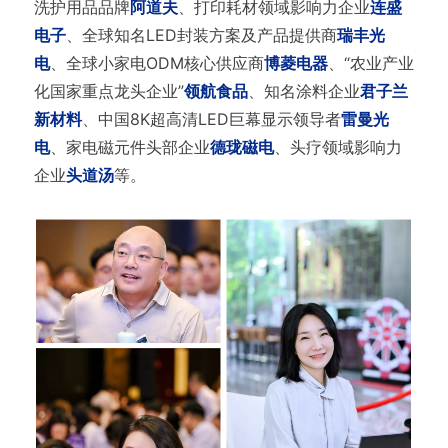
洗护用品品牌
阿道夫
、打印耗材领域影响力企业
连盛
电子
、全球知名LED封装方案及产品提供商
瑞丰光
电
、全球小家电ODM核心供应商
博菱电器
、“农业产业
化国家重点龙头企业”
领航食品
、知名涂料企业
君子兰
新材料
、中国8K超高清LED巨幕显示领导者
雷曼光
电
、家电磁元件头部企业
德珑磁电
、头疗领域影响力
企业
头道汤
等。