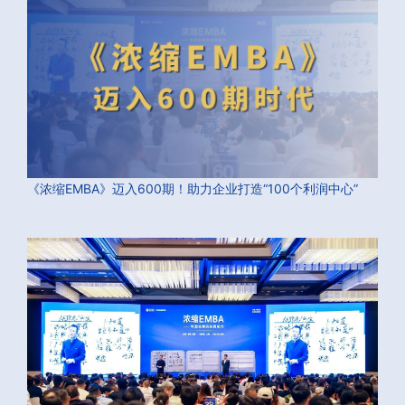
《浓缩EMBA》迈入600期！助力企业打造“100个利润中心”