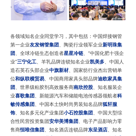
各领域知名企业同堂学习，其中包括：中国焊接钢管
第一企业
友发钢管集团
、陶瓷行业领军企业
新明珠集
团
、全球冷链生态创造者
星星冷链
、“中国化肥十强企
业”
三宁化工
、羊乳品牌连锁知名企业
凯美多
、中国人
造石英石头部企业
中旗新材
、国家纺行业杰出营销单
位
和纵联横贸易
、中国商用家具头部品牌
迪欧家具集
团
、世界级粘胶剂高效服务商
南欣控股
、知名服装企
业
喜歌集团
、新能源汽车和储能电池传感器领航者
科
敏传感集团
、中国本土快时尚男装知名品牌
狐轩服
饰
、知名多元化产业集团
小石控股集团
、中国大型综
合性民营投资集团
安华美博集团
、电子产品影响力零
售商
恒唯信集团
、知名酒店连锁品牌
东呈酒店
、知名