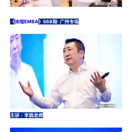
《
浓缩EMBA
》568期· 广州专场
主讲：李践老师