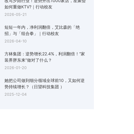
改写夕阳行业！逆势开出1000家店，星聚会
如何重做KTV?｜行动校友
2026-05-21
短短一年内，净利润翻倍，艾比森的「绝
招」与「组合拳」｜行动校友
2026-04-10
方林集团：逆势增长22.4%，利润翻倍！“家
装界胖东来”做对了什么？
2026-01-20
她把公司做到细分领域全球前10，又如何逆
势持续增长？（日望科技集团 ）
2025-12-04