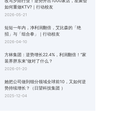
改写夕阳行业！逆势开出1000家店，星聚会
如何重做KTV?｜行动校友
2026-05-21
短短一年内，净利润翻倍，艾比森的「绝
招」与「组合拳」｜行动校友
2026-04-10
方林集团：逆势增长22.4%，利润翻倍！“家
装界胖东来”做对了什么？
2026-01-20
她把公司做到细分领域全球前10，又如何逆
势持续增长？（日望科技集团 ）
2025-12-04