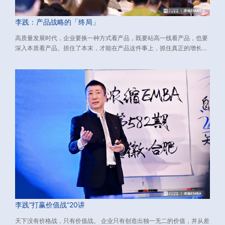
李践：产品战略的「终局」
高质量发展时代，企业要换一种方式看产品，既要站高一线看产品，也要
深入本质看产品。抓住了本末，才能在产品这件事上，抓住真正的增长
点，挖出利润增长的源源活水。 下文介绍了与新环境适配的产品战略，包
含：如何看产品、如何做产品、如何打造大单品。源自：由行动教育董事
长兼CEO李践老师主讲的《浓缩EMBA》课程、数万校友实践有效的经营
方法论，希望对您有所启发。
李践“打赢价值战”20讲
天下没有价格战，只有价值战。 企业只有创造出独一无二的价值，并从差