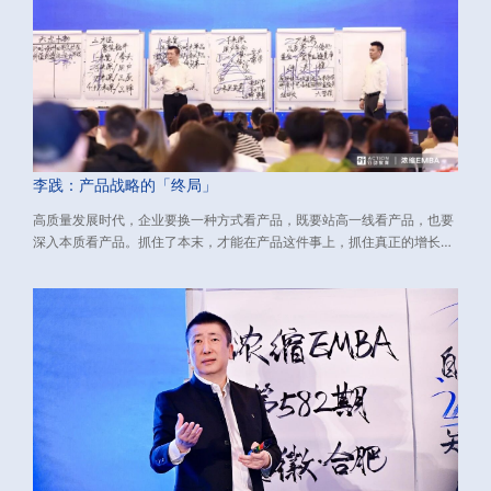
李践：产品战略的「终局」
高质量发展时代，企业要换一种方式看产品，既要站高一线看产品，也要
深入本质看产品。抓住了本末，才能在产品这件事上，抓住真正的增长
点，挖出利润增长的源源活水。 下文介绍了与新环境适配的产品战略，包
含：如何看产品、如何做产品、如何打造大单品。源自：由行动教育董事
长兼CEO李践老师主讲的《浓缩EMBA》课程、数万校友实践有效的经营
方法论，希望对您有所启发。