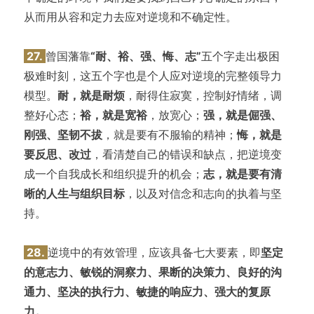
从而用从容和定力去应对逆境和不确定性。
27.
曾国藩靠
“耐、裕、强、悔、志”
五个字走出极困
极难时刻，这五个字也是个人应对逆境的完整领导力
模型。
耐，就是耐烦
，耐得住寂寞，控制好情绪，调
整好心态；
裕，就是宽裕
，放宽心；
强，就是倔强、
刚强、坚韧不拔
，就是要有不服输的精神；
悔，就是
要反思、改过
，看清楚自己的错误和缺点，把逆境变
成一个自我成长和组织提升的机会；
志，就是要有清
晰的人生与组织目标
，以及对信念和志向的执着与坚
持。
28.
逆境中的有效管理，应该具备七大要素，即
坚定
的意志力、敏锐的洞察力、果断的决策力、良好的沟
通力、坚决的执行力、敏捷的响应力、强大的复原
力。