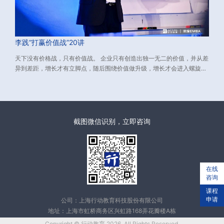
李践“打赢价值战”20讲
天下没有价格战，只有价值战。 企业只有创造出独一无二的价值，并从差
异到差距，增长才有立脚点，随后围绕价值做升级，增长才会进入螺旋上
升的轨道。 而如何创造独一无二的价值？又如何从差异到差距？
截图微信识别，立即咨询
在线
咨询
课程
申请
公司：上海行动教育科技股份有限公司
地址：上海市虹桥商务区兴虹路168弄花瓣楼A栋
Copyright © 行动教育 2026. All Rights Reserved.