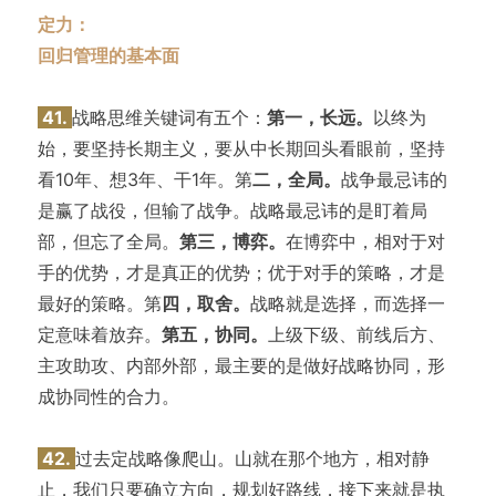
定力：
回归管理的基本面
41.
战略思维关键词有五个：
第一，长远。
以终为
始，要坚持长期主义，要从中长期回头看眼前，坚持
看10年、想3年、干1年。第
二，全局。
战争最忌讳的
是赢了战役，但输了战争。战略最忌讳的是盯着局
部，但忘了全局。
第三，博弈。
在博弈中，相对于对
手的优势，才是真正的优势；优于对手的策略，才是
最好的策略。第
四，取舍。
战略就是选择，而选择一
定意味着放弃。
第五，协同。
上级下级、前线后方、
主攻助攻、内部外部，最主要的是做好战略协同，形
成协同性的合力。
42.
过去定战略像爬山。山就在那个地方，相对静
止，我们只要确立方向，规划好路线，接下来就是执