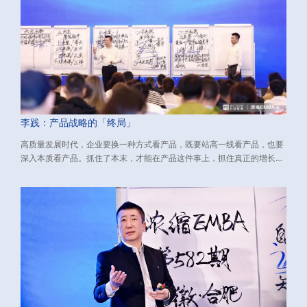
李践：产品战略的「终局」
高质量发展时代，企业要换一种方式看产品，既要站高一线看产品，也要
深入本质看产品。抓住了本末，才能在产品这件事上，抓住真正的增长
点，挖出利润增长的源源活水。 下文介绍了与新环境适配的产品战略，包
含：如何看产品、如何做产品、如何打造大单品。源自：由行动教育董事
长兼CEO李践老师主讲的《浓缩EMBA》课程、数万校友实践有效的经营
方法论，希望对您有所启发。