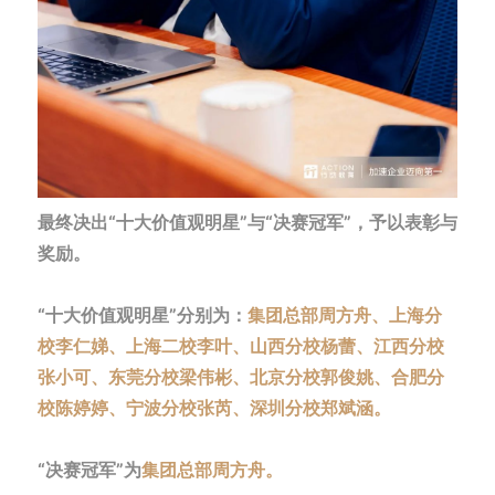
最终决出“十大价值观明星”与“决赛冠军”，予以表彰与
奖励。
“十大价值观明星”分别为：
集团总部周方舟、上海分
校李仁娣、上海二校李叶、山西分校杨蕾、江西分校
张小可、东莞分校梁伟彬、北京分校郭俊姚、合肥分
校陈婷婷、宁波分校张芮、深圳分校郑斌涵。
“决赛冠军”为
集团总部周方舟。