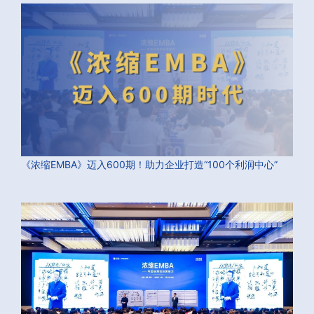
《浓缩EMBA》迈入600期！助力企业打造“100个利润中心”