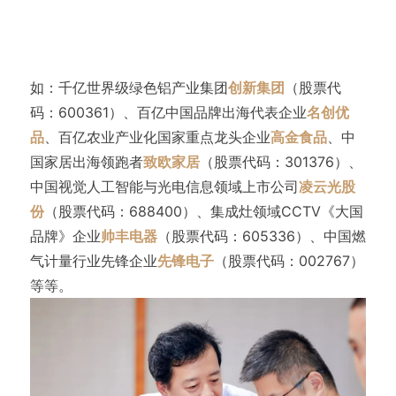
如：千亿世界级绿色铝产业集团
创新集团
（股票代
码：600361）、百亿中国品牌出海代表企业
名创优
品
、百亿农业产业化国家重点龙头企业
高金食品
、中
国家居出海领跑者
致欧家居
（股票代码：301376）、
中国视觉人工智能与光电信息领域上市公司
凌云光股
份
（股票代码：688400）、集成灶领域CCTV《大国
品牌》企业
帅丰电器
（股票代码：605336）、中国燃
气计量行业先锋企业
先锋电子
（股票代码：002767）
等等。