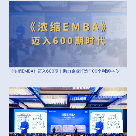
《浓缩EMBA》迈入600期！助力企业打造“100个利润中心”