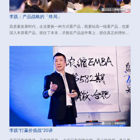
李践：产品战略的「终局」
高质量发展时代，企业要换一种方式看产品，既要站高一线看产品，也要
深入本质看产品。抓住了本末，才能在产品这件事上，抓住真正的增长
点，挖出利润增长的源源活水。 下文介绍了与新环境适配的产品战略，包
含：如何看产品、如何做产品、如何打造大单品。源自：由行动教育董事
长兼CEO李践老师主讲的《浓缩EMBA》课程、数万校友实践有效的经营
方法论，希望对您有所启发。
李践“打赢价值战”20讲