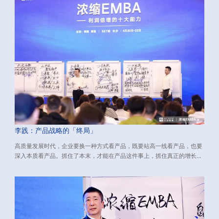
李践：产品战略的「终局」
高质量发展时代，企业要换一种方式看产品，既要站高一线看产品，也要
深入本质看产品。抓住了本末，才能在产品这件事上，抓住真正的增长
点，挖出利润增长的源源活水。 下文介绍了与新环境适配的产品战略，包
含：如何看产品、如何做产品、如何打造大单品。源自：由行动教育董事
长兼CEO李践老师主讲的《浓缩EMBA》课程、数万校友实践有效的经营
方法论，希望对您有所启发。