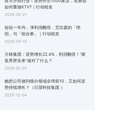
改写夕阳行业！逆势开出1000家店，星聚会
如何重做KTV?｜行动校友
2026-05-21
短短一年内，净利润翻倍，艾比森的「绝
招」与「组合拳」｜行动校友
2026-04-10
方林集团：逆势增长22.4%，利润翻倍！“家
装界胖东来”做对了什么？
2026-01-20
她把公司做到细分领域全球前10，又如何逆
势持续增长？（日望科技集团 ）
2025-12-04