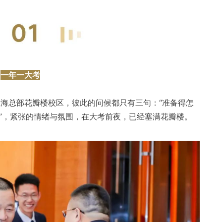
一年一大考
上海总部花瓣楼校区，彼此的问候都只有三句：“准备得怎
久？”，紧张的情绪与氛围，在大考前夜，已经塞满花瓣楼。