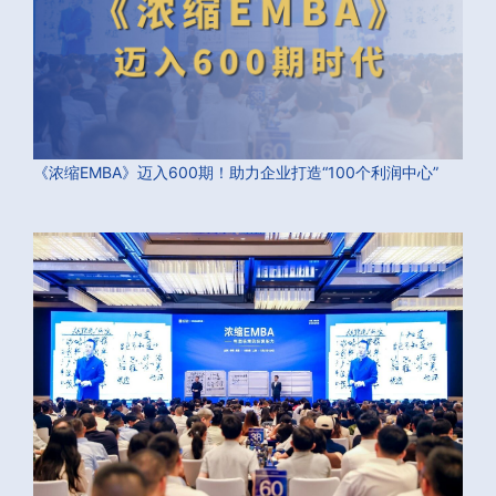
《浓缩EMBA》迈入600期！助力企业打造“100个利润中心”