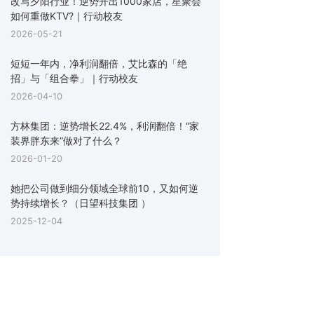
改写夕阳行业！逆势开出1000家店，星聚会
如何重做KTV?｜行动校友
2026-05-21
短短一年内，净利润翻倍，艾比森的「绝
招」与「组合拳」｜行动校友
2026-04-10
方林集团：逆势增长22.4%，利润翻倍！“家
装界胖东来”做对了什么？
2026-01-20
她把公司做到细分领域全球前10，又如何逆
势持续增长？（日望科技集团 ）
2025-12-04