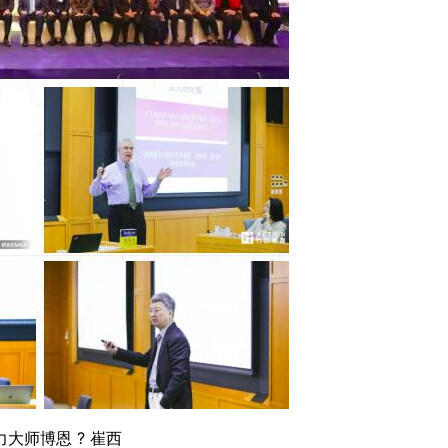
力大师博恩 ? 崔西