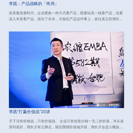
李践：产品战略的「终局」
高质量发展时代，企业要换一种方式看产品，既要站高一线看产品，也要
深入本质看产品。抓住了本末，才能在产品这件事上，抓住真正的增长
点，挖出利润增长的源源活水。 下文介绍了与新环境适配的产品战略，包
含：如何看产品、如何做产品、如何打造大单品。源自：由行动教育董事
长兼CEO李践老师主讲的《浓缩EMBA》课程、数万校友实践有效的经营
方法论，希望对您有所启发。
李践“打赢价值战”20讲
天下没有价格战，只有价值战。 企业只有创造出独一无二的价值，并从差
异到差距，增长才有立脚点，随后围绕价值做升级，增长才会进入螺旋上
升的轨道。 而如何创造独一无二的价值？又如何从差异到差距？