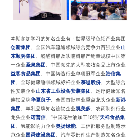
本期参加学习的知名企业有：世界级绿色铝产业集团
创新集团
、全国汽车流通领域综合竞争力百强企业
山
东顺骋集团
、酚醛树脂及呋喃树脂产销量规模中国第
一企业
圣泉集团
、中国领先的大型农牧食品上市企业
益客食品集团
、中国铸造行业单项冠军企业
浩信集
团
、全球健康睡眠领域标杆企业
慕思股份
、大型综合
性安装企业
山东省工业设备安装集团
、足疗健康知名
连锁品牌
华夏良子
、全国首批林业重点龙头企业
新港
集团
、羊乳品牌知名连锁企业
凯美多
、农药制剂行业
龙头企业
诺普信
、“中国花生油加工10强”
天祥食品集
团
、氢能影响力企业
奥扬绿能
、工信部服务型制造示
范企业
国舜建设集团
、汽车零部件生产制造知名企业