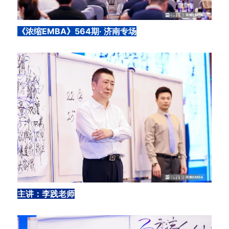
《浓缩EMBA》564期· 济南专场
主讲：李践老师