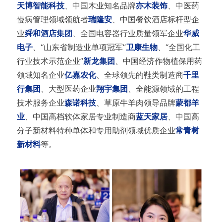
天博智能科技
、中国木业知名品牌
亦木装饰
、中医药
慢病管理领域领航者
瑞隆安
、中国餐饮酒店标杆型企
业
舜和酒店集团
、全国电容器行业质量领军企业
华威
电子
、“山东省制造业单项冠军”
卫康生物
、“全国化工
行业技术示范企业”
新龙集团
、中国经济作物植保用药
领域知名企业
亿嘉农化
、全球领先的鞋类制造商
千里
行集团
、大型医药企业
翔宇集团
、全能源领域的工程
技术服务企业
森诺科技
、草原牛羊肉领导品牌
蒙都羊
业
、中国高档软体家居专业制造商
蓝天家居
、中国高
分子新材料特种单体和专用助剂领域优质企业
常青树
新材料
等。