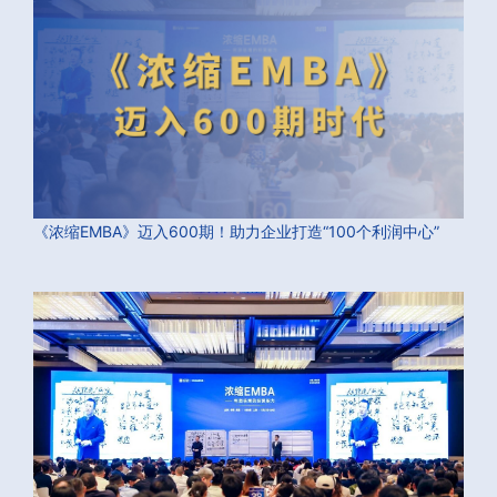
《浓缩EMBA》迈入600期！助力企业打造“100个利润中心”