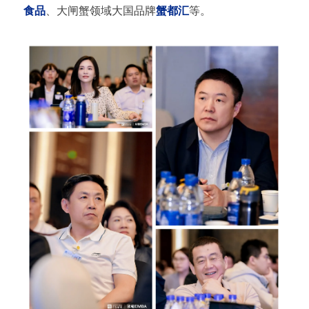
食品
、大闸蟹领域大国品牌
蟹都汇
等。