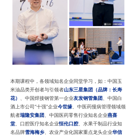
本期课程中，各领域知名企业同堂学习，如：中国玉
米油品类开创者与引领者
山东三星集团（品牌：长寿
花）
、中国焊接钢管第一企业
友发钢管集团
、中国白
酒上市公司“十强”企业
今世缘
、中医药慢病管理领域领
航者
瑞隆安集团
、中国医药零售行业知名企业
燕喜
堂
、口腔医疗知名企业
恒伦口腔
、水果干制品行业知
名品牌
雪海梅乡
、农业产业化国家重点龙头企业
华信