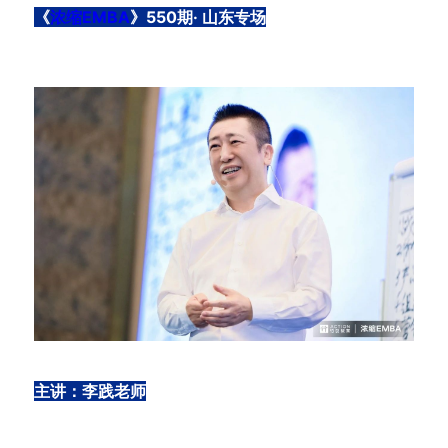
《
浓缩EMBA
》550期· 山东专场
主讲：李践老师