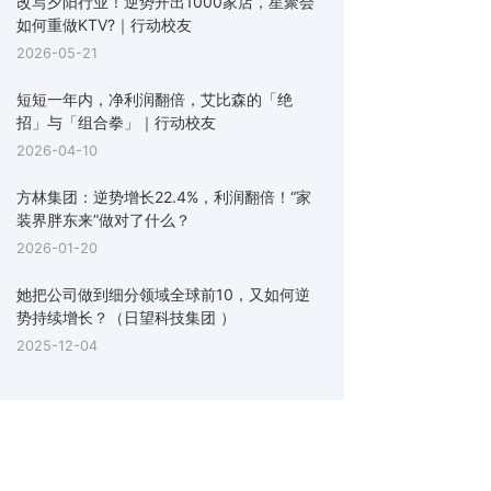
改写夕阳行业！逆势开出1000家店，星聚会
如何重做KTV?｜行动校友
2026-05-21
短短一年内，净利润翻倍，艾比森的「绝
招」与「组合拳」｜行动校友
2026-04-10
方林集团：逆势增长22.4%，利润翻倍！“家
装界胖东来”做对了什么？
2026-01-20
她把公司做到细分领域全球前10，又如何逆
势持续增长？（日望科技集团 ）
2025-12-04