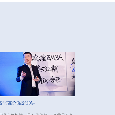
践“打赢价值战”20讲