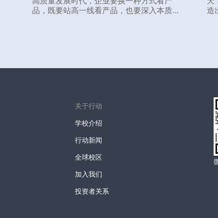
高质量发展时代，企业要换一种方式看产
天
品，既要站高一线看产品，也要深入本质看
造
产品。抓住了本末，才能在产品这件事上，
长
抓住真正的增长点，挖出利润增长的源源活
才
水。 下文介绍了与新环境适配的产品战略，
无
包含：如何看产品、如何做产品、如何打造
大单品。源自：由行动教育董事长兼CEO李
践老师主讲的《浓缩EMBA》课程、数万校
友实践有效的经营方法论，希望对您有所启
发。
关于行动
学校介绍
行动新闻
全球校区
加入我们
投资者关系