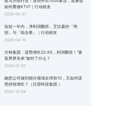
改写夕阳行业！逆势开出1000家店，星聚会
如何重做KTV?｜行动校友
2026-05-21
短短一年内，净利润翻倍，艾比森的「绝
招」与「组合拳」｜行动校友
2026-04-10
方林集团：逆势增长22.4%，利润翻倍！“家
装界胖东来”做对了什么？
2026-01-20
她把公司做到细分领域全球前10，又如何逆
势持续增长？（日望科技集团 ）
2025-12-04