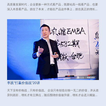
高质量发展时代，企业要换一种方式看产品，既要站高一线看产品，也要
深入本质看产品。抓住了本末，才能在产品这件事上，抓住真正的增长
点，挖出利润增长的源源活水。 下文介绍了与新环境适配的产品战略，包
含：如何看产品、如何做产品、如何打造大单品。源自：由行动教育董事
长兼CEO李践老师主讲的《浓缩EMBA》课程、数万校友实践有效的经营
方法论，希望对您有所启发。
李践“打赢价值战”20讲
天下没有价格战，只有价值战。 企业只有创造出独一无二的价值，并从差
异到差距，增长才有立脚点，随后围绕价值做升级，增长才会进入螺旋上
升的轨道。 而如何创造独一无二的价值？又如何从差异到差距？