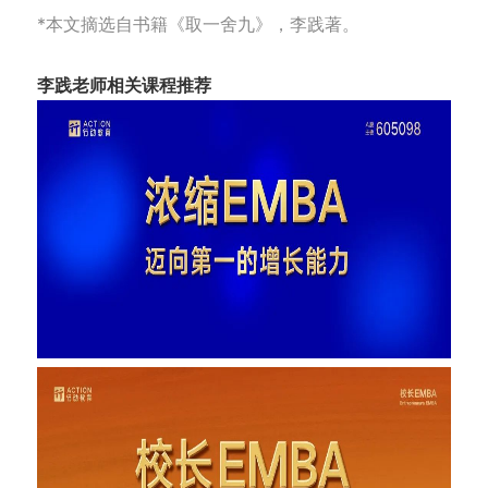
*本文摘选自书籍《取一舍九》，李践著。
李践老师相关课程推荐