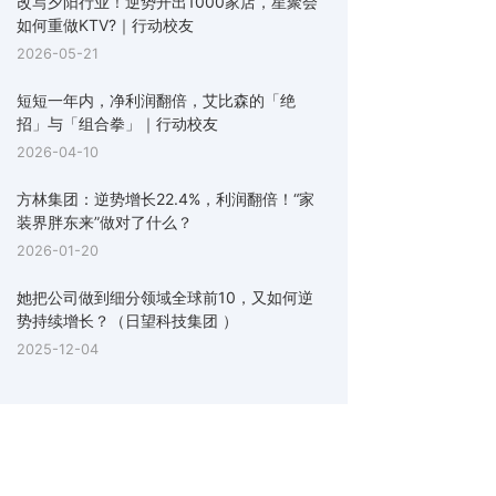
改写夕阳行业！逆势开出1000家店，星聚会
如何重做KTV?｜行动校友
2026-05-21
短短一年内，净利润翻倍，艾比森的「绝
招」与「组合拳」｜行动校友
2026-04-10
方林集团：逆势增长22.4%，利润翻倍！“家
装界胖东来”做对了什么？
2026-01-20
她把公司做到细分领域全球前10，又如何逆
势持续增长？（日望科技集团 ）
2025-12-04