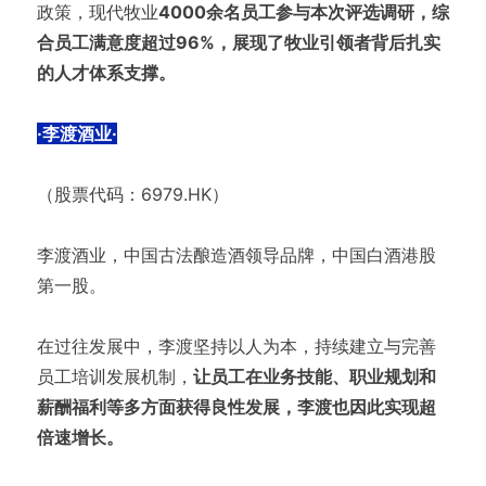
政策，现代牧业
4000余名员工参与本次评选调研，综
合员工满意度超过96%，展现了牧业引领者背后扎实
的人才体系支撑。
·李渡酒业·
（股票代码：6979.HK）
李渡酒业，中国古法酿造酒领导品牌，中国白酒港股
第一股。
在过往发展中，李渡坚持以人为本，持续建立与完善
员工培训发展机制，
让员工在业务技能、职业规划和
薪酬福利等多方面获得良性发展，李渡也因此实现超
倍速增长。