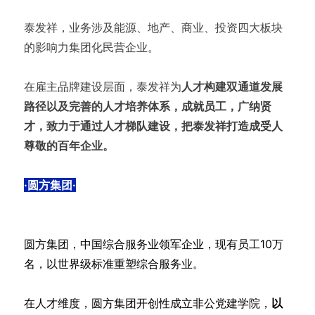
泰发祥，业务涉及能源、地产、商业、投资四大板块
的影响力集团化民营企业。
在雇主品牌建设层面，泰发祥为
人才构建双通道发展
路径以及完善的人才培养体系，成就员工，广纳贤
才，致力于通过人才梯队建设，把泰发祥打造成受人
尊敬的百年企业。
·圆方集团·
圆方集团，中国综合服务业领军企业，现有员工10万
名，以世界级标准重塑综合服务业。
在人才维度，圆方集团开创性成立非公党建学院，
以