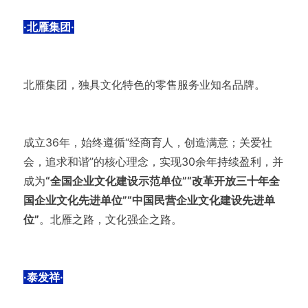
·北雁集团·
北雁集团，独具文化特色的零售服务业知名品牌。
成立36年，始终遵循“经商育人，创造满意；关爱社
会，追求和谐”的核心理念，实现30余年持续盈利，并
成为
“全国企业文化建设示范单位”“改革开放三十年全
国企业文化先进单位”“中国民营企业文化建设先进单
位”
。北雁之路，文化强企之路。
·泰发祥·