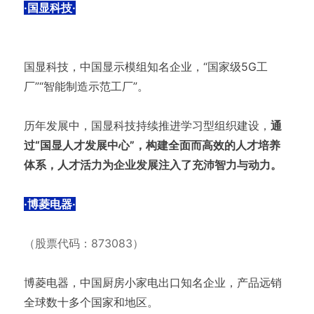
·国显科技·
国显科技，中国显示模组知名企业，“国家级5G工
厂”“智能制造示范工厂”。
历年发展中，国显科技持续推进学习型组织建设，
通
过“国显人才发展中心”，构建全面而高效的人才培养
体系，人才活力为企业发展注入了充沛智力与动力。
·博菱电器·
（股票代码：873083）
博菱电器，中国厨房小家电出口知名企业，产品远销
全球数十多个国家和地区。