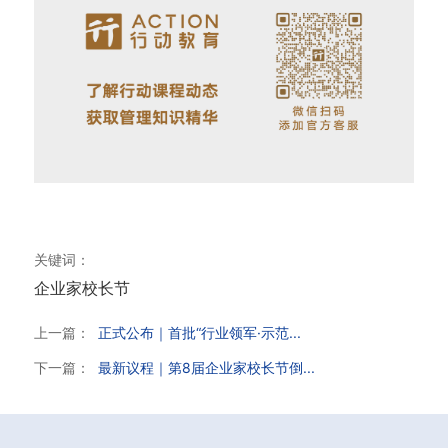
关键词：
企业家校长节
上一篇：
正式公布｜首批“行业领军·示范...
下一篇：
最新议程｜第8届企业家校长节倒...