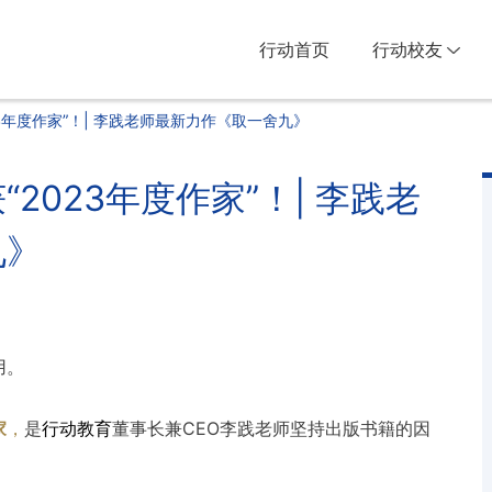
行动首页
行动校友
3年度作家”！| 李践老师最新力作《取一舍九》
2023年度作家”！| 李践老
九》
用。
家
，
是
行动教育
董事长兼CEO李践老师坚持出版书籍的因