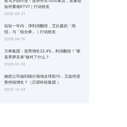
改写夕阳行业！逆势开出1000家店，星聚会
如何重做KTV?｜行动校友
2026-05-21
短短一年内，净利润翻倍，艾比森的「绝
招」与「组合拳」｜行动校友
2026-04-10
方林集团：逆势增长22.4%，利润翻倍！“家
装界胖东来”做对了什么？
2026-01-20
她把公司做到细分领域全球前10，又如何逆
势持续增长？（日望科技集团 ）
2025-12-04