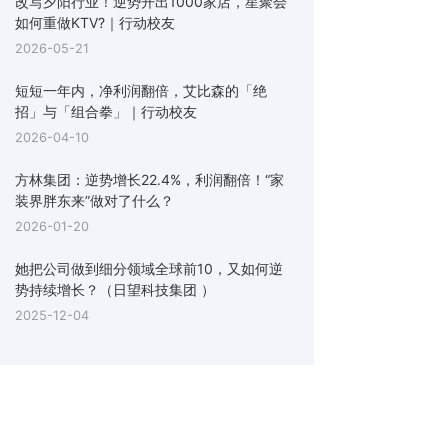
改写夕阳行业！逆势开出1000家店，星聚会
如何重做KTV?｜行动校友
2026-05-21
短短一年内，净利润翻倍，艾比森的「绝
招」与「组合拳」｜行动校友
2026-04-10
方林集团：逆势增长22.4%，利润翻倍！“家
装界胖东来”做对了什么？
2026-01-20
她把公司做到细分领域全球前10，又如何逆
势持续增长？（日望科技集团 ）
2025-12-04