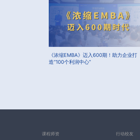
《浓缩EMBA》迈入600期！助力企业打
造“100个利润中心”
课程师资
行动校友