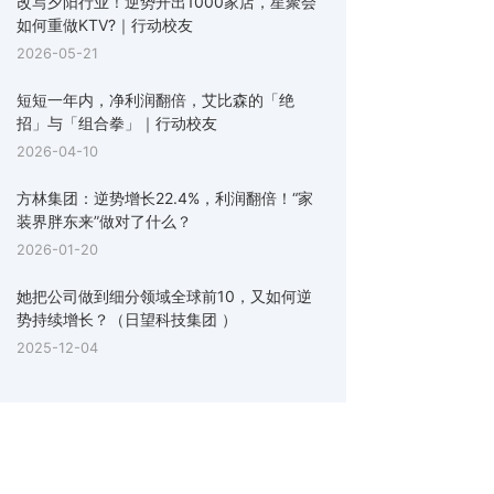
改写夕阳行业！逆势开出1000家店，星聚会
如何重做KTV?｜行动校友
2026-05-21
短短一年内，净利润翻倍，艾比森的「绝
招」与「组合拳」｜行动校友
2026-04-10
方林集团：逆势增长22.4%，利润翻倍！“家
装界胖东来”做对了什么？
2026-01-20
她把公司做到细分领域全球前10，又如何逆
势持续增长？（日望科技集团 ）
2025-12-04