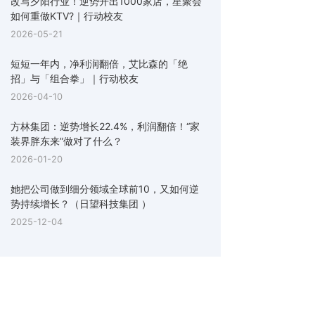
改写夕阳行业！逆势开出1000家店，星聚会
如何重做KTV?｜行动校友
2026-05-21
短短一年内，净利润翻倍，艾比森的「绝
招」与「组合拳」｜行动校友
2026-04-10
方林集团：逆势增长22.4%，利润翻倍！“家
装界胖东来”做对了什么？
2026-01-20
她把公司做到细分领域全球前10，又如何逆
势持续增长？（日望科技集团 ）
2025-12-04