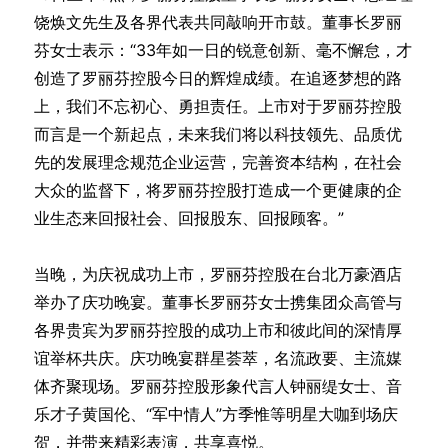
饶焕文先生及各界代表共同敲响开市鼓。董事长罗丽
芬女士表示：“33年如一日的锐意创新、毫不懈怠，才
创造了罗丽芬控股今日的辉煌成绩。在追逐梦想的路
上，我们不忘初心、勇担责任。上市对于罗丽芬控股
而言是一个新起点，未来我们将以科技领先、品质优
先的发展理念规范企业运营，完善资本结构，在社会
大众的监督下，将罗丽芬控股打造成一个更健康的企
业生态来回报社会、回报股东、回报顾客。”
当晚，为庆祝成功上市，罗丽芬控股在台北万豪酒店
举办了庆功晚宴。董事长罗丽芬女士携集团众高管与
各界贵宾为罗丽芬控股的成功上市和彼此间的深情厚
谊举杯共庆。庆功晚宴群星荟萃，名流政要、主流媒
体齐聚现场。罗丽芬控股形象代言人钟丽缇女士、音
乐才子黄国伦、“军中情人”方季惟等明星大咖到场庆
贺，并带来精彩表演，共享喜悦。