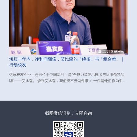
短短一年内，净利润翻倍，艾比森的「绝招」与「组合拳」｜
行动校友
这家校友企业，总部位于中国深圳，是“全球LED显示技术与应用领导品
牌”——艾比森。 谈到艾比森，我们绕不开两件事： 一件是他们作为中国
LED显示出口的长期领跑者，已经连续16年位居中国LED显示单品牌出口
额第一； 一件是2018年-2021年，艾比森耗时3年，领衔中国LED企业胜
诉美国“337调查”，打赢了中国与美国的第一场专利官司，扫清了中国
LED企业在全球市场上的专利障碍。
截图微信识别，立即咨询