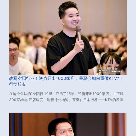
改写夕阳行业！逆势开出1000家店，星聚会如何重做KTV?｜
行动校友
在这个公认的“夕阳行业”里，它活了15年，逆势开出1000家店，并正以
300家/年的开店速度，刷新行业增速。甚至在日本涩谷——KTV的发源
地，给了当地市场一次“降维打击”。