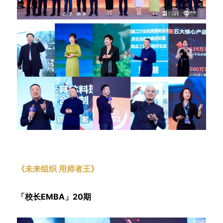
《未来组织 用师者王》
曲水兰亭总裁 赵学旺
「校长EMBA」20期