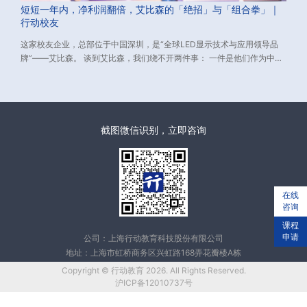
短短一年内，净利润翻倍，艾比森的「绝招」与「组合拳」｜
行动校友
这家校友企业，总部位于中国深圳，是“全球LED显示技术与应用领导品
牌”——艾比森。 谈到艾比森，我们绕不开两件事： 一件是他们作为中国
LED显示出口的长期领跑者，已经连续16年位居中国LED显示单品牌出口
额第一； 一件是2018年-2021年，艾比森耗时3年，领衔中国LED企业胜
诉美国“337调查”，打赢了中国与美国的第一场专利官司，扫清了中国
LED企业在全球市场上的专利障碍。
截图微信识别，立即咨询
在线
咨询
课程
申请
公司：上海行动教育科技股份有限公司
地址：上海市虹桥商务区兴虹路168弄花瓣楼A栋
Copyright © 行动教育 2026. All Rights Reserved.
沪ICP备12010737号