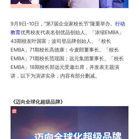
9月9日-10日，“第7届企业家校长节”隆重举办。
行动
教育
优秀校友代表
名创优品创始人、「浓缩EMBA」
43期校友叶国富；
波司登品牌创始人、
「
校长
EMBA
」
71期校长高德康；
今麦郎董事长、「校长
EMBA」71期校长范现国；
远元集团董事长、
「
校长
EMBA
」
18期校长郑远元受邀出席，并发表主题演
讲，以下为演讲实录，内容有部分删减。
名创优品创始人 叶国富
《迈向全球化超级品牌》