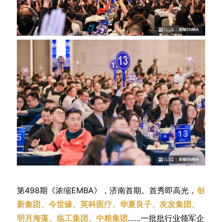
第498期《浓缩EMBA》，济南首期。首秀即高光，
创
新集团、今世缘、英科医疗、华夏良子、友发集团、
明月海藻、临工集团、中粮集团
……一批批行业领军企