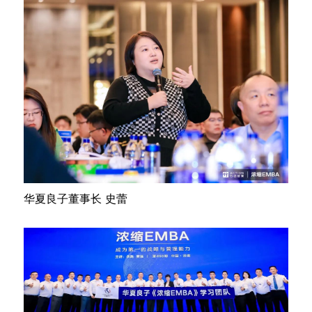
华夏良子董事长 史蕾