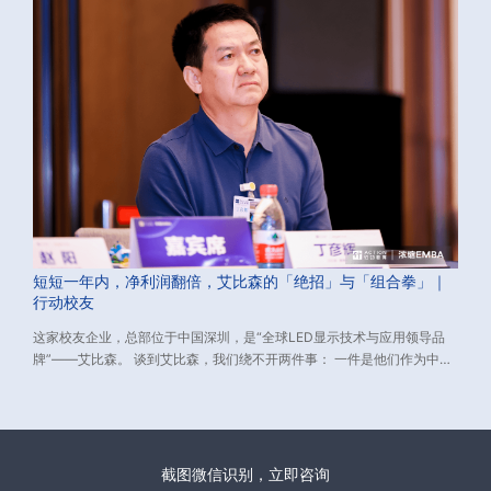
短短一年内，净利润翻倍，艾比森的「绝招」与「组合拳」｜
行动校友
这家校友企业，总部位于中国深圳，是“全球LED显示技术与应用领导品
牌”——艾比森。 谈到艾比森，我们绕不开两件事： 一件是他们作为中国
LED显示出口的长期领跑者，已经连续16年位居中国LED显示单品牌出口
额第一； 一件是2018年-2021年，艾比森耗时3年，领衔中国LED企业胜
诉美国“337调查”，打赢了中国与美国的第一场专利官司，扫清了中国
LED企业在全球市场上的专利障碍。
截图微信识别，立即咨询