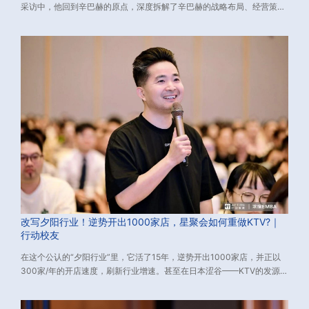
采访中，他回到辛巴赫的原点，深度拆解了辛巴赫的战略布局、经营策
略。希望他们的逆势增长经验，对您有所启发。
改写夕阳行业！逆势开出1000家店，星聚会如何重做KTV?｜
行动校友
在这个公认的“夕阳行业”里，它活了15年，逆势开出1000家店，并正以
300家/年的开店速度，刷新行业增速。甚至在日本涩谷——KTV的发源
地，给了当地市场一次“降维打击”。