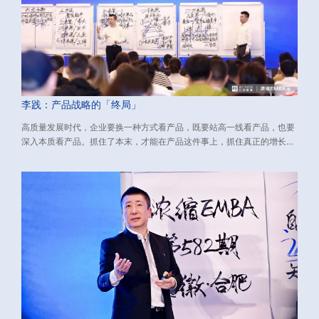
李践：产品战略的「终局」
高质量发展时代，企业要换一种方式看产品，既要站高一线看产品，也要
深入本质看产品。抓住了本末，才能在产品这件事上，抓住真正的增长
点，挖出利润增长的源源活水。 下文介绍了与新环境适配的产品战略，包
含：如何看产品、如何做产品、如何打造大单品。源自：由行动教育董事
长兼CEO李践老师主讲的《浓缩EMBA》课程、数万校友实践有效的经营
方法论，希望对您有所启发。