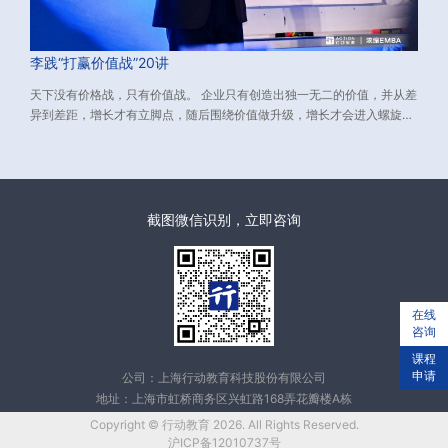
李践“打赢价值战”20讲
天下没有价格战，只有价值战。 企业只有创造出独一无二的价值，并从差
异到差距，增长才有立脚点，随后围绕价值做升级，增长才会进入螺旋上
升的轨道。 而如何创造独一无二的价值？又如何从差异到差距？
截图微信识别，立即咨询
在线
咨询
课程
申请
公司：上海行动教育科技股份有限公司
地址：上海市虹桥商务区兴虹路168弄花瓣楼A栋
Copyright © 行动教育 2026. All Rights Reserved.
沪ICP备12010737号