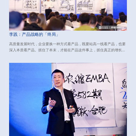
李践：产品战略的「终局」
高质量发展时代，企业要换一种方式看产品，既要站高一线看产品，也要
深入本质看产品。抓住了本末，才能在产品这件事上，抓住真正的增长
点，挖出利润增长的源源活水。 下文介绍了与新环境适配的产品战略，包
含：如何看产品、如何做产品、如何打造大单品。源自：由行动教育董事
长兼CEO李践老师主讲的《浓缩EMBA》课程、数万校友实践有效的经营
方法论，希望对您有所启发。